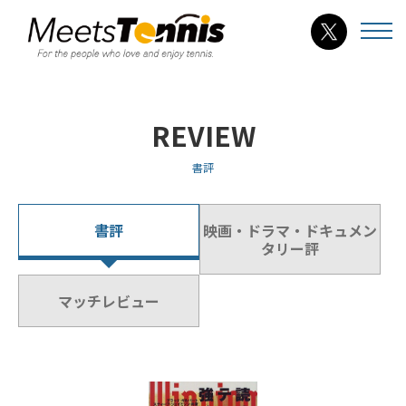
REVIEW
書評
書評
映画・ドラマ・ドキュメン
タリー評
マッチレビュー
詳