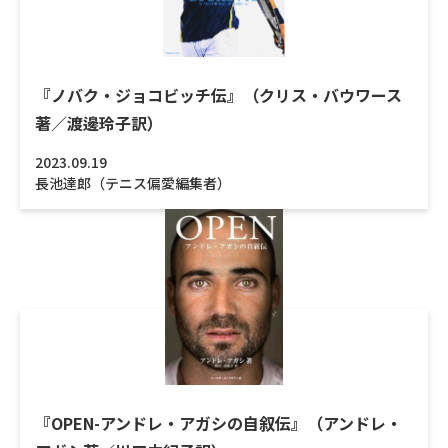
『ノバク・ジョコビッチ伝』（クリス・バウワース
著／渡邊玲子訳）
2023.09.19
長池達郎（テニス偏愛編集者）
詳
『OPEN-アンドレ・アガシの自叙伝』（アンドレ・