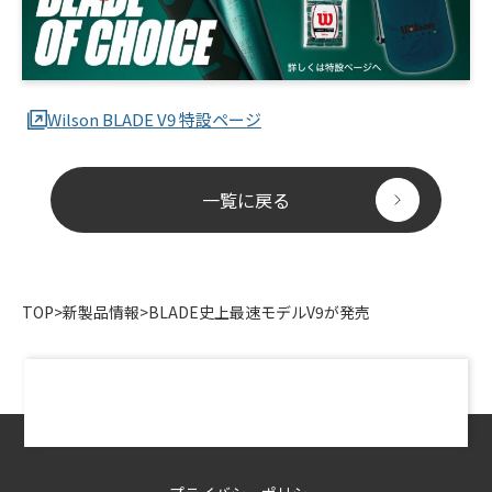
Wilson BLADE V9 特設ページ
一覧に戻る
TOP
>
新製品情報
>
BLADE史上最速モデルV9が発売