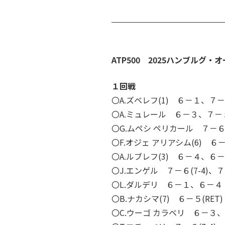
ATP500 2025ハンブルグ・
１回戦
〇A.ズベレフ(1) ６－１、７－
〇A.ミュレール ６－３、７－
〇G.ムペシ ペリカール ７－６(
〇F.オジェ アリアシム(6) 
〇A.ルブレフ(3) ６－４、６
〇J.エンゲル ７－６(7-4)、７
〇L.ダルデリ ６－１、６－４
〇B.ナカシマ(7) ６－５(RET
〇C.ウーゴ カラベリ ６－３、