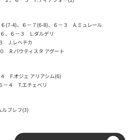
６(7-4)、６－７(6-8)、６－３ A.ミュレール
－６、６－３ L.ダルデリ
３ J.レヘチカ
－０ R.バウティスタ アグート
４ F.オジェ アリアシム(6)
６－４ T.エチェベリ
ルブレフ(3)