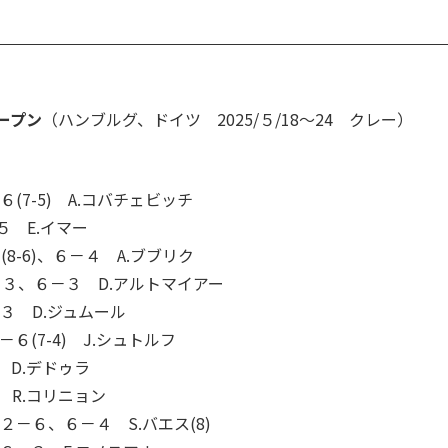
オープン
（ハンブルグ、ドイツ 2025/５/18～24 クレー）
６(7-5) A.コバチェビッチ
５ E.イマー
8-6)、６－４ A.ブブリク
６－３、６－３ D.アルトマイアー
－３ D.ジュムール
－６(7-4) J.シュトルフ
 D.デドゥラ
) R.コリニョン
２－６、６－４ S.バエス(8)