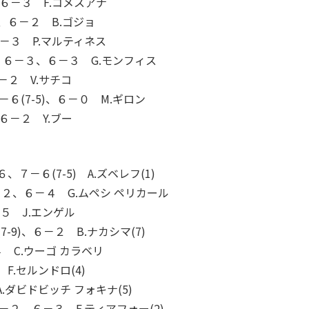
、６－３ F.コメスアナ
、６－２ B.ゴジョ
６－３ P.マルティネス
) ６－３、６－３ G.モンフィス
－２ V.サチコ
６(7-5)、６－０ M.ギロン
６－２ Y.ブー
７－６(7-5) A.ズベレフ(1)
６－２、６－４ G.ムペシ ペリカール
－５ J.エンゲル
-9)、６－２ B.ナカシマ(7)
 C.ウーゴ カラベリ
F.セルンドロ(4)
.ダビドビッチ フォキナ(5)
－２、６－３ F.ティアフォー(2)