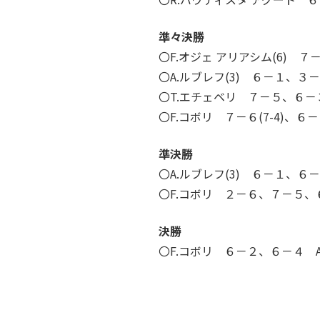
準々決勝
〇F.オジェ アリアシム(6) ７－
〇A.ルブレフ(3) ６－１、３
〇T.エチェベリ ７－５、６－
〇F.コボリ ７－６(7-4)、６
準決勝
〇A.ルブレフ(3) ６－１、６－
〇F.コボリ ２－６、７－５、
決勝
〇F.コボリ ６－２、６－４ A.