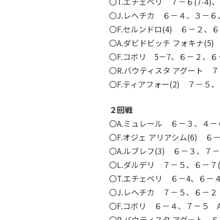
〇T.エチェベリ ７－６(7-4)
〇J.レヘチカ ６－４、３－６
〇F.セルンドロ(4) ６－２、
〇A.ダビドビッチ フォキナ(5
〇F.コボリ 5－7、６－２、６
〇R.バウティスタ アグート ７－
〇F.ティアフォー(2) ７－５、
２回戦
〇A.ミュレール ６－３、４－６、
〇F.オジェ アリアシム(6) 
〇A.ルブレフ(3) ６－３、７
〇L.ダルデリ ７－５、６－７(7
〇T.エチェベリ ６－4、６－４
〇J.レヘチカ ７－５、６－２ 
〇F.コボリ ６－４、７－５ A
〇R.バウティスタ アグート ６