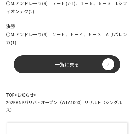
〇M.アンドレーワ(9) ７－６(7-1)、１－６、６－３ I.シフ
ィオンテク(2)
決勝
〇M.アンドレーワ(9) ２－６、６－４、６－３ A.サバレン
カ(1)
一覧に戻る
TOP
>
お知らせ
>
2025BNPパリバ・オープン（WTA1000）リザルト（シングル
ス）