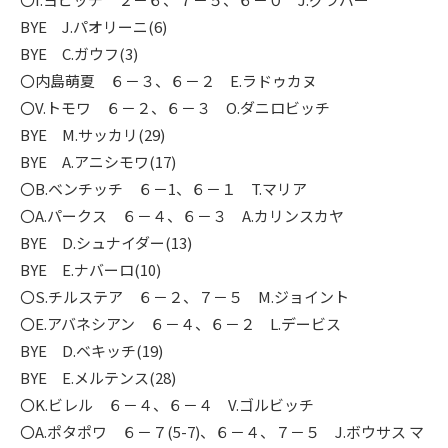
BYE J.パオリーニ(6)
BYE C.ガウフ(3)
〇内島萌夏 ６－３、６－２ E.ラドゥカヌ
〇V.トモワ ６－２、６－３ O.ダニロビッチ
BYE M.サッカリ(29)
BYE A.アニシモワ(17)
〇B.ベンチッチ ６－1、６－１ T.マリア
〇A.パークス ６－４、６－３ A.カリンスカヤ
BYE D.シュナイダー(13)
BYE E.ナバーロ(10)
〇S.チルステア ６－２、７－５ M.ジョイント
〇E.アバネシアン ６－４、６－２ L.デービス
BYE D.ベキッチ(19)
BYE E.メルテンス(28)
〇K.ビレル ６－４、６－４ V.ゴルビッチ
〇A.ポタポワ ６－７(5-7)、６－４、７－５ J.ボウサス マ