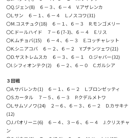
〇Q.ジェン(8) ６－３、６－４ V.アザレンカ
〇L.サン ６－１、６－４ L.ノスコワ(31)
〇M.コスチュク(18) ６－１、６－３ R.モンゴメリー
〇C.ドールハイド ７－６(7-3)、６－４ E.リス
〇K.ムチョバ(15) ６－４、６－３ E.コッチャレット
〇K.シニアコバ ６－２、６－２ Y.プチンツェワ(21)
〇D.ヤストレムスカ ６－３、６－１ O.ジャバー(32)
〇I.シフィオンテク(2) ６－２、６－０ C.ガルシア
３回戦
〇A.サバレンカ(1) ６－１、６－２ L.ブロンゼッティ
〇S.カータル ７－５、６－３ P.クデルメトワ
〇L.サムソノワ(24) ２－６、６－３、６－２ D.カサキナ
(12)
〇J.パオリーニ(6) ６－４、３－６、６－４ J.クリスチャ
ン