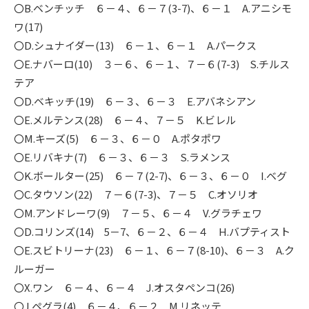
〇B.ベンチッチ ６－４、６－７(3-7)、６－１ A.アニシモ
ワ(17)
〇D.シュナイダー(13) ６－１、６－１ A.パークス
〇E.ナバーロ(10) ３－６、６－１、７－６(7-3) S.チルス
テア
〇D.ベキッチ(19) ６－３、６－３ E.アバネシアン
〇E.メルテンス(28) ６－４、７－５ K.ビレル
〇M.キーズ(5) ６－３、６－０ A.ポタポワ
〇E.リバキナ(7) ６－３、６－３ S.ラメンス
〇K.ボールター(25) ６－７(2-7)、６－３、６－０ I.ベグ
〇C.タウソン(22) ７－６(7-3)、７－５ C.オソリオ
〇M.アンドレーワ(9) ７－５、６－４ V.グラチェワ
〇D.コリンズ(14) 5－7、６－２、６－４ H.バプティスト
〇E.スビトリーナ(23) ６－１、６－７(8-10)、６－３ A.ク
ルーガー
〇X.ワン ６－４、６－４ J.オスタペンコ(26)
〇J.ペグラ(4) ６－４、６－２ M.リネッテ