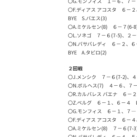
〇G.モンフィス １－６、７－６
〇F.ディアス アコスタ ６－２
BYE S.バエス(3)
〇A.ミケルセン(8) ６－７(6
〇L.ソネゴ ７－６(7-5)、２－
〇N.バサバレディ ６－２、６
BYE A.タビロ(2)
２回戦
〇J.メンシク ７－６(7-2)、
〇N.ボルヘス(7) ４－６、７
〇R.カルバレス バエナ ６－２
〇Z.ベルグ ６－１、６－４ 
〇G.モンフィス ６－１、７―６(
〇F.ディアス アコスタ ６－４、７
〇A.ミケルセン(8) ７－６(7-
〇N.バサバレディ ６－４、５－