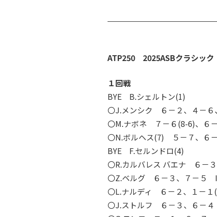
ATP250 2025ASBクラシック
１回戦
BYE B.シェルトン(1)
〇J.メンシク ６－２、４－６
〇M.ナボネ ７－６(8-6)、６－
〇N.ボルヘス(7) ５－７、６
BYE F.セルンドロ(4)
〇R.カルバレス バエナ ６－
〇Z.ベルグ ６－３、７－５ 
〇L.ナルディ ６－２、１－１(RE
〇J.ストルフ ６－３、６－４ 