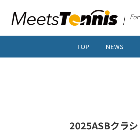
TOP
NEWS
2025ASBク