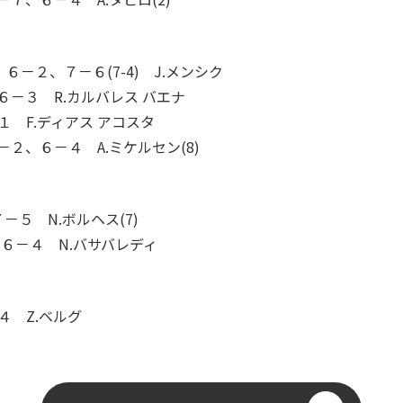
)、６－２、７－６(7-4) J.メンシク
６－３ R.カルバレス バエナ
１ F.ディアス アコスタ
２、６－４ A.ミケルセン(8)
－５ N.ボルヘス(7)
)、６－４ N.バサバレディ
４ Z.ベルグ