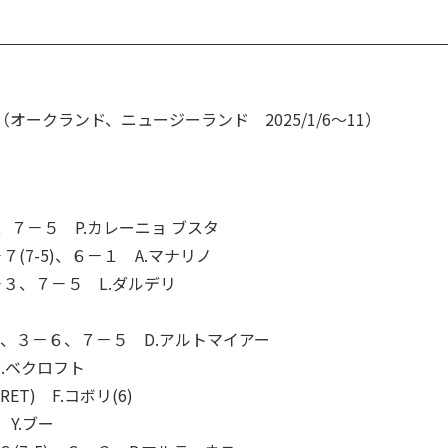
（オークランド、ニュージーランド 2025/1/6～11）
、７－５ P.カレーニョ ブスタ
７(7-5)、６－１ A.マナリノ
－３、７－５ L.ダルデリ
３、３－６、７－５ D.アルトマイアー
I.ベクロフト
T) F.コボリ(6)
Y.ブー