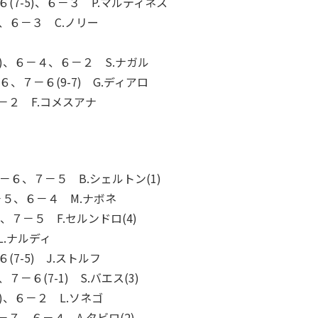
(7-5)、６－３ P.マルティネス
、６－３ C.ノリー
-8)、６－４、６－２ S.ナガル
６、７－６(9-7) G.ディアロ
－２ F.コメスアナ
４－６、７－５ B.シェルトン(1)
－５、６－４ M.ナボネ
、７－５ F.セルンドロ(4)
L.ナルディ
7-5) J.ストルフ
－６(7-1) S.バエス(3)
3)、６－２ L.ソネゴ
７、６－４ A.タビロ(2)